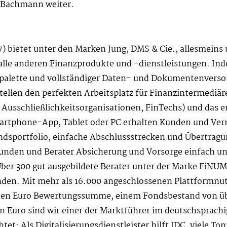
o Bachmann weiter.
bietet unter den Marken Jung, DMS & Cie., allesmeins un
lle anderen Finanzprodukte und -dienstleistungen. Ind
alette und vollständiger Daten- und Dokumentenversorg
tellen den perfekten Arbeitsplatz für Finanzintermediäre 
usschließlichkeitsorganisationen, FinTechs) und das er
rtphone-App, Tablet oder PC erhalten Kunden und Vermi
ondsportfolio, einfache Abschlussstrecken und Übertra
Kunden und Berater Absicherung und Vorsorge einfach un
ber 300 gut ausgebildete Berater unter der Marke FiNUM
den. Mit mehr als 16.000 angeschlossenen Plattformnut
arden Euro Bewertungssumme, einem Fondsbestand von übe
 Euro sind wir einer der Marktführer im deutschsprachi
tet: Als Digitalisierungsdienstleister hilft JDC, viele T