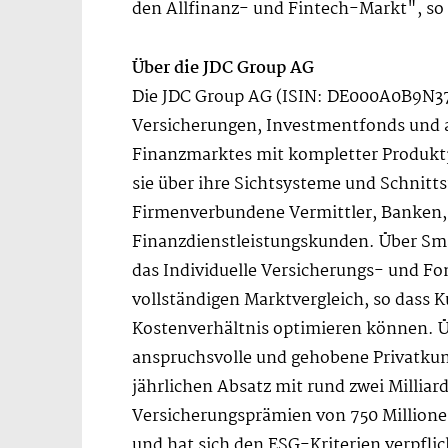
den Allfinanz- und Fintech-Markt", s
Über die JDC Group AG
Die JDC Group AG (ISIN: DE000A0B9N37) 
Versicherungen, Investmentfonds und a
Finanzmarktes mit kompletter Produktp
sie über ihre Sichtsysteme und Schnitts
Firmenverbundene Vermittler, Banken, A
Finanzdienstleistungskunden. Über Sma
das Individuelle Versicherungs- und F
vollständigen Marktvergleich, so dass 
Kostenverhältnis optimieren können. Ü
anspruchsvolle und gehobene Privatkun
jährlichen Absatz mit rund zwei Milli
Versicherungsprämien von 750 Millionen
und hat sich den ESG-Kriterien verpflich