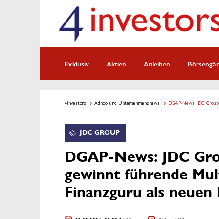
Exklusiv
Aktien
Anleihen
Börsengä
4investors
Adhoc- und Unternehmensnews
DGAP-News: JDC Group A
JDC GROUP
DGAP-News: JDC Gro
gewinnt führende Mul
Finanzguru als neuen