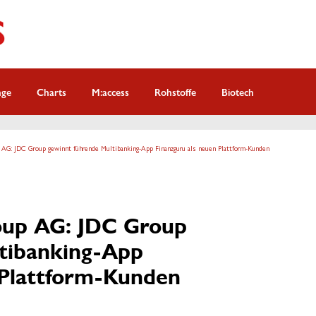
nge
Charts
M:access
Rohstoffe
Biotech
G: JDC Group gewinnt führende Multibanking-App Finanzguru als neuen Plattform-Kunden
up AG: JDC Group
tibanking-App
 Plattform-Kunden