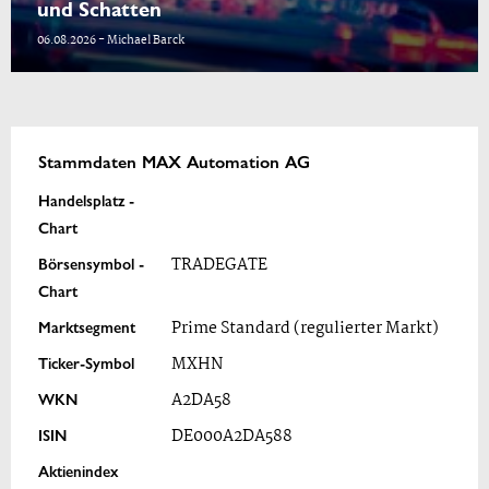
und Schatten
06.08.2026 - Michael Barck
Stammdaten MAX Automation AG
Handelsplatz -
Chart
Börsensymbol -
TRADEGATE
Chart
Marktsegment
Prime Standard (regulierter Markt)
Ticker-Symbol
MXHN
WKN
A2DA58
ISIN
DE000A2DA588
Aktienindex