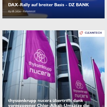
DAX-Rally auf breiter Basis - DZ BANK
03.08.2026 - Kolumnist
CLEANTECH
thyssenkrupp nucera übertrifft dank
vorgezogener Chlor-Alkali-Umsätze die