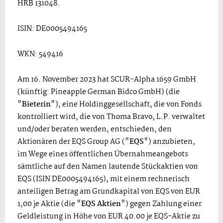
HRB 131048.
ISIN: DE0005494165
WKN: 549416
Am 16. November 2023 hat SCUR-Alpha 1659 GmbH
(künftig: Pineapple German Bidco GmbH) (die
"
Bieterin
"), eine Holdinggesellschaft, die von Fonds
kontrolliert wird, die von Thoma Bravo, L.P. verwaltet
und/oder beraten werden, entschieden, den
Aktionären der EQS Group AG ("
EQS
") anzubieten,
im Wege eines öffentlichen Übernahmeangebots
sämtliche auf den Namen lautende Stückaktien von
EQS (ISIN DE0005494165), mit einem rechnerisch
anteiligen Betrag am Grundkapital von EQS von EUR
1,00 je Aktie (die "
EQS Aktien
") gegen Zahlung einer
Geldleistung in Höhe von EUR 40.00 je EQS-Aktie zu