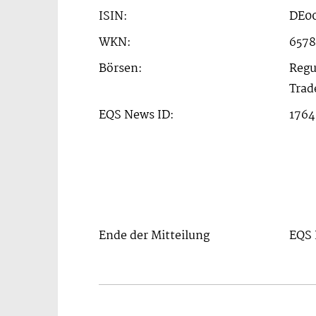
ISIN:
DE0
WKN:
657
Börsen:
Regu
Trad
EQS News ID:
1764
Ende der Mitteilung
EQS 