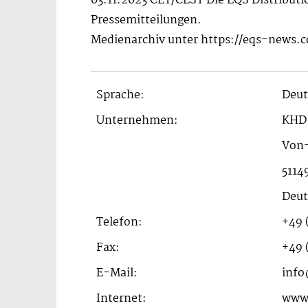
03.11.2023 CET/CEST Die EQS Distribut
Pressemitteilungen.
Medienarchiv unter https://eqs-news.
Sprache:
Deut
Unternehmen:
KHD 
Von-
5114
Deut
Telefon:
+49 
Fax:
+49 
E-Mail:
inf
Internet:
www