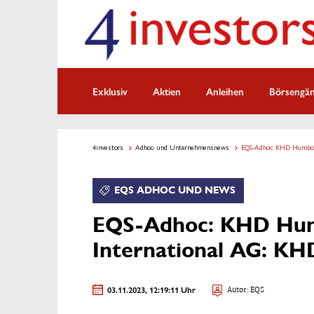
Exklusiv
Aktien
Anleihen
Börsengä
4investors
Adhoc- und Unternehmensnews
EQS-Adhoc: KHD Humbold
EQS ADHOC UND NEWS
EQS-Adhoc: KHD Hu
International AG: KH
03.11.2023, 12:19:11 Uhr
Autor: EQS