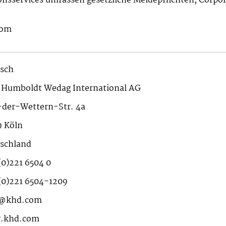
ionsservices umfassen gesetzliche Meldepflichten, Corp
com
sch
Humboldt Wedag International AG
der-Wettern-Str. 4a
9 Köln
schland
(0)221 6504 0
(0)221 6504-1209
o@khd.com
.khd.com