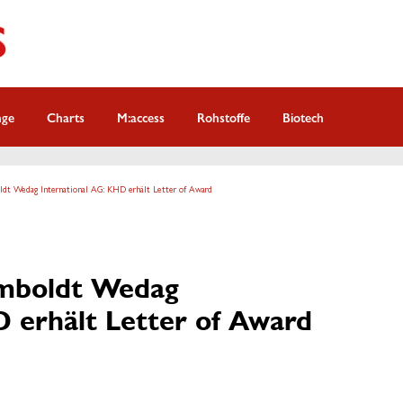
nge
Charts
M:access
Rohstoffe
Biotech
t Wedag International AG: KHD erhält Letter of Award
mboldt Wedag
D erhält Letter of Award