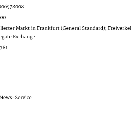
006578008
800
lierter Markt in Frankfurt (General Standard); Freiverkeh
egate Exchange
781
News-Service