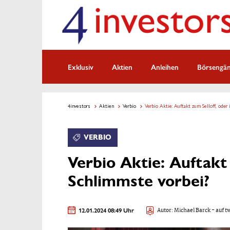
Exklusiv
Aktien
Anleihen
Börsengä
4investors
Aktien
Verbio
Verbio Aktie: Auftakt zum Selloff, oder
VERBIO
Verbio Aktie: Auftakt 
Schlimmste vorbei?
12.01.2024 08:49 Uhr
Autor:
Michael Barck
- auf t