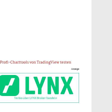
Profi-Charttools von TradingView testen
Anzeige
Verbio über LYNX Broker handeln