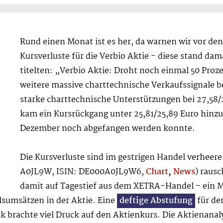
Rund einen Monat ist es her, da warnen wir vor de
Kursverluste für die Verbio Aktie - diese stand da
titelten: „Verbio Aktie: Droht noch einmal 50 Proze
weitere massive charttechnische Verkaufssignale be
starke charttechnische Unterstützungen bei 27,58/
kam ein Kursrückgang unter 25,81/25,89 Euro hinz
Dezember noch abgefangen werden konnte.
Die Kursverluste sind im gestrigen Handel verheere
A0JL9W, ISIN: DE000A0JL9W6,
Chart
,
News
) raus
damit auf Tagestief aus dem XETRA-Handel - ein Mi
lsumsätzen in der Aktie. Eine
deftige Abstufung
für de
 brachte viel Druck auf den Aktienkurs. Die Aktienanaly