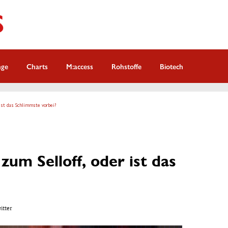
nge
Charts
M:access
Rohstoffe
Biotech
 ist das Schlimmste vorbei?
zum Selloff, oder ist das
witter