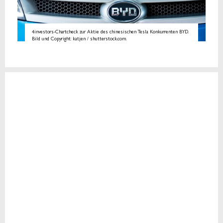
4investors-Chartcheck zur Aktie des chinesischen Tesla Konkurrenten BYD.
Bild und Copyright: katjen / shutterstock.com.