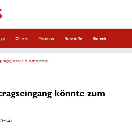
nge
Charts
M:access
Rohstoffe
Biotech
agseingang könnte zum Problem werden
tragseingang könnte zum
f twitter