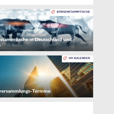
BÖRSENSTAMMTISCHE
stammtische in Deutschland und
a
HV-KALENDER
versammlungs-Termine