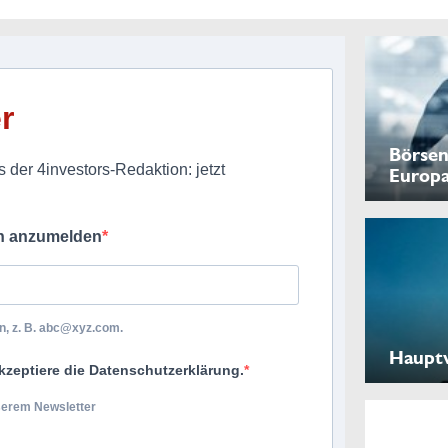
r
Börsen
 der 4investors-Redaktion: jetzt
Europ
ch anzumelden
, z. B.
abc@xyz.com
.
Haupt
kzeptiere die Datenschutzerklärung.
nserem Newsletter