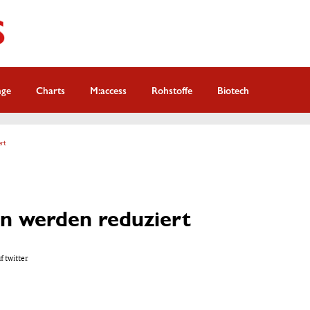
nge
Charts
M:access
Rohstoffe
Biotech
ert
n werden reduziert
f twitter