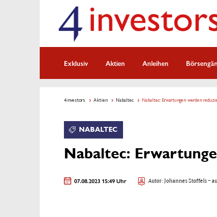
Exklusiv
Aktien
Anleihen
Börsengä
4investors
Aktien
Nabaltec
Nabaltec: Erwartungen werden reduzi
NABALTEC
Nabaltec: Erwartunge
07.08.2023 15:49 Uhr
Autor:
Johannes Stoffels
- au