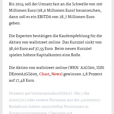
Bis 2024 soll der Umsatz fast an die Schwelle von 100
Millionen Euro (98,6 Millionen Euro) heranreichen,
dann soll es ein EBITDA von 28,7 Millionen Euro
geben.
Die Experten bestätigen die Kaufempfehlung für die
Aktien von wallstreet:online. Das Kursziel sinkt von
38,60 Euro auf 37,55 Euro. Beim neuen Kursziel
spielen höhere Kapitalkosten eine Rolle.
Die Aktien von wallstreet:online (WKN: A2GS60, ISIN:
DE000A2GS609,
Chart
,
News
) gewinnen 2,8 Prozent
auf 17,48 Euro.
Hinweis auf Interessenskonflikt(e): Der / die
Autor(in) oder andere Personen aus der 4investors-
Redaktion halten unmittelbar Positionen in
Finanzinstrumenten / Derivate auf