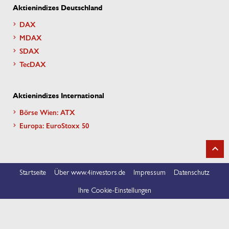
Aktienindizes Deutschland
DAX
MDAX
SDAX
TecDAX
Aktienindizes International
Börse Wien: ATX
Europa: EuroStoxx 50
Startseite
Über www.4investors.de
Impressum
Datenschutz
Ihre Cookie-Einstellungen