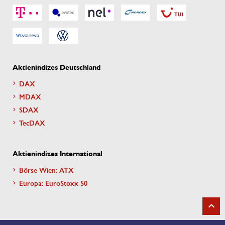
Aktienindizes Deutschland
DAX
MDAX
SDAX
TecDAX
Aktienindizes International
Börse Wien: ATX
Europa: EuroStoxx 50