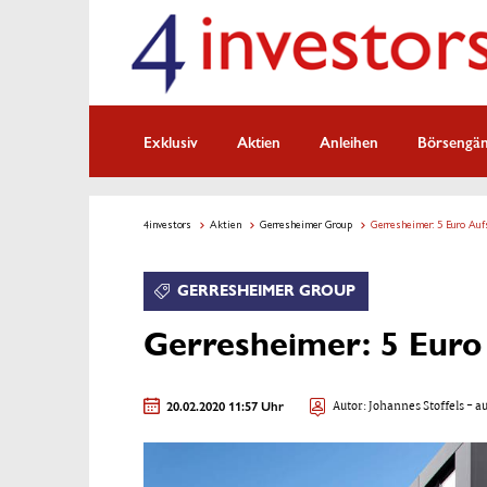
Exklusiv
Aktien
Anleihen
Börsengä
4investors
Aktien
Gerresheimer Group
Gerresheimer: 5 Euro Auf
GERRESHEIMER GROUP
Gerresheimer: 5 Euro
20.02.2020 11:57 Uhr
Autor:
Johannes Stoffels
- au