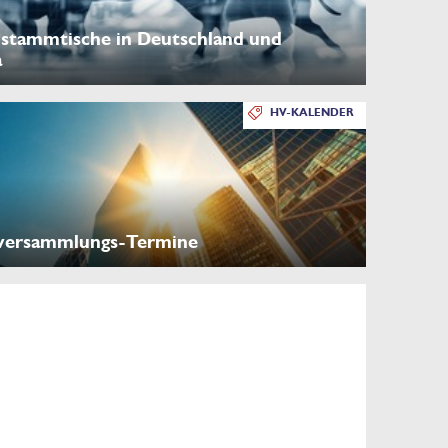
stammtische in Deutschland und
a
HV-KALENDER
versammlungs-Termine