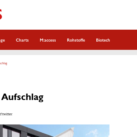
nge
Charts
M:access
Rohstoffe
Biotech
schlag
 Aufschlag
f twitter