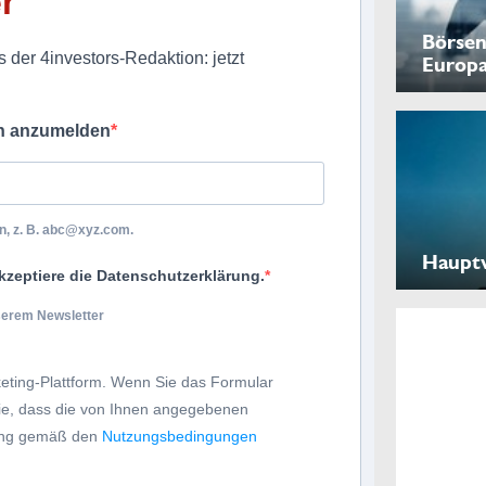
r
Börsen
 der 4investors-Redaktion: jetzt
Europ
ch anzumelden
, z. B.
abc@xyz.com
.
Haupt
kzeptiere die Datenschutzerklärung.
nserem Newsletter
eting-Plattform. Wenn Sie das Formular
Sie, dass die von Ihnen angegebenen
tung gemäß den
Nutzungsbedingungen