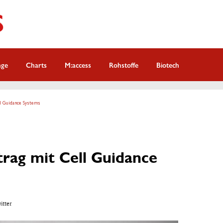
nge
Charts
M:access
Rohstoffe
Biotech
ll Guidance Systems
rag mit Cell Guidance
witter