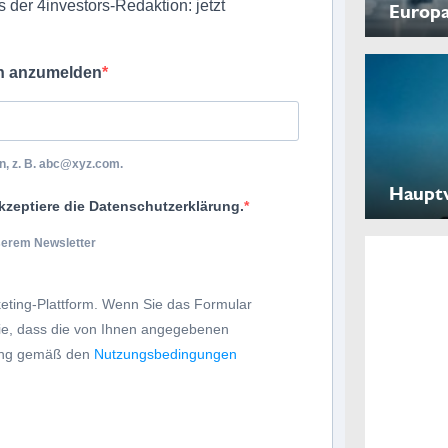
 der 4investors-Redaktion: jetzt
Europ
ch anzumelden
, z. B.
abc@xyz.com
.
Haupt
kzeptiere die Datenschutzerklärung.
nserem Newsletter
eting-Plattform. Wenn Sie das Formular
Sie, dass die von Ihnen angegebenen
tung gemäß den
Nutzungsbedingungen