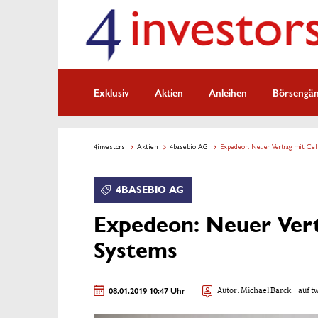
Exklusiv
Aktien
Anleihen
Börsengä
4investors
Aktien
4basebio AG
Expedeon: Neuer Vertrag mit Ce
4BASEBIO AG
Expedeon: Neuer Vert
Systems
08.01.2019 10:47 Uhr
Autor:
Michael Barck
- auf t