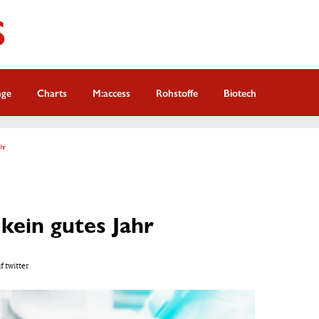
nge
Charts
M:access
Rohstoffe
Biotech
hr
kein gutes Jahr
f twitter