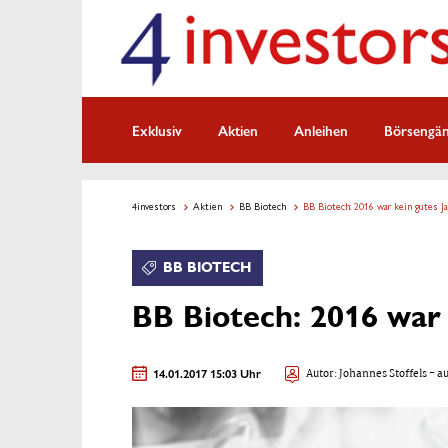
Exklusiv
Aktien
Anleihen
Börsengä
4investors
Aktien
BB Biotech
BB Biotech: 2016 war kein gutes Ja
BB BIOTECH
BB Biotech: 2016 war 
14.01.2017 15:03 Uhr
Autor:
Johannes Stoffels
- au