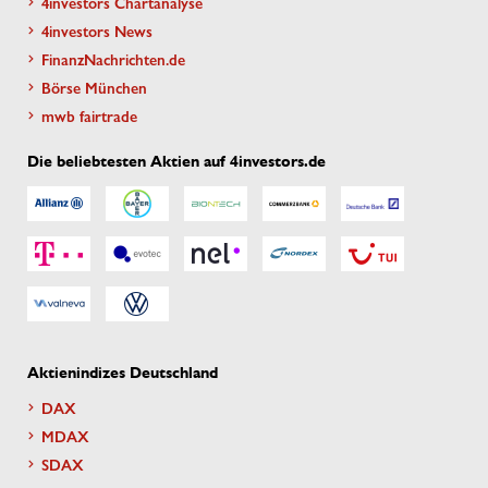
4investors Chartanalyse
4investors News
FinanzNachrichten.de
Börse München
mwb fairtrade
Die beliebtesten Aktien auf 4investors.de
Aktienindizes Deutschland
DAX
MDAX
SDAX