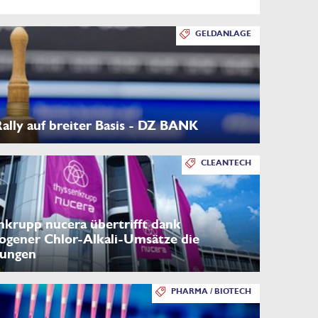
GELDANLAGE
lly auf breiter Basis - DZ BANK
CLEANTECH
nkrupp nucera übertrifft dank
ogener Chlor-Alkali-Umsätze die
tungen
PHARMA / BIOTECH