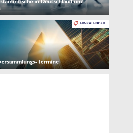
stammtische in Deutschland und
a
HV-KALENDER
versammlungs-Termine