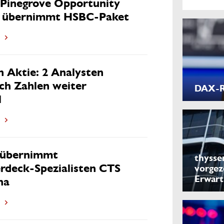
 Pinegrove Opportunity
s übernimmt HSBC-Paket
 Aktie: 2 Analysten
ch Zahlen weiter
DAX-Ra
l
 übernimmt
thysse
rdeck-Spezialisten CTS
vorgez
Erwar
na