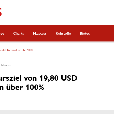
nge
Charts
M:access
Rohstoffe
Biotech
deutet Potenzial von über 100%
oldinvest
ursziel von 19,80 USD
on über 100%