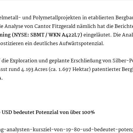
elmetall- und Polymetallprojekten in etablierten Bergbau
le Analyse von Cantor Fitzgerald nämlich hat die Berichte
ining (NYSE: SBMT / WKN A422L7)
eingeläutet. Die Anal
stizieren ein deutliches Aufwärtspotenzial.
die Exploration und geplante Erschließung von Silber-P
t rund 4.193 Acres (ca. 1.697 Hektar) patentierter Berg
A.
0 USD bedeutet Potenzial von über 100%
ing-analysten-kursziel-von-19-80-usd-bedeutet-poten