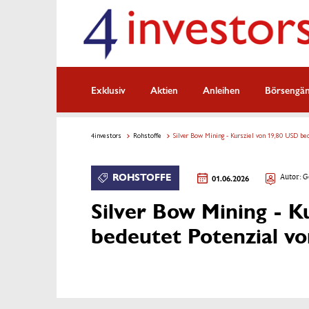
Exklusiv
Aktien
Anleihen
Börsengä
4investors
Rohstoffe
Silver Bow Mining - Kursziel von 19,80 USD be
ROHSTOFFE
01.06.2026
Autor: G
Silver Bow Mining - K
bedeutet Potenzial v