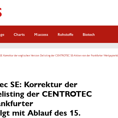
nge
Charts
M:access
Rohstoffe
Biotech
: Korrektur der englischen Version: Delisting der CENTROTEC SE-Aktien von der Frankfurter Wertpapierbör
c SE: Korrektur der
Delisting der CENTROTEC
ankfurter
gt mit Ablauf des 15.