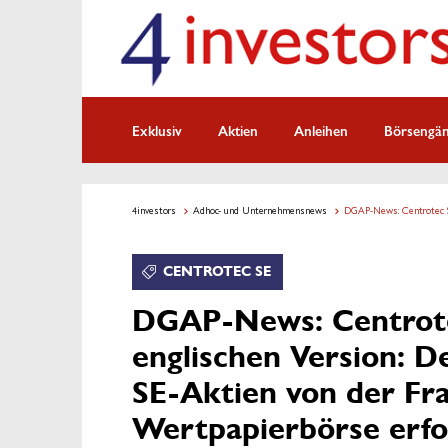
Exklusiv
Aktien
Anleihen
Börsengä
4investors
Adhoc- und Unternehmensnews
DGAP-News: Centrotec SE
CENTROTEC SE
DGAP-News: Centrote
englischen Version: 
SE-Aktien von der Fr
Wertpapierbörse erfol