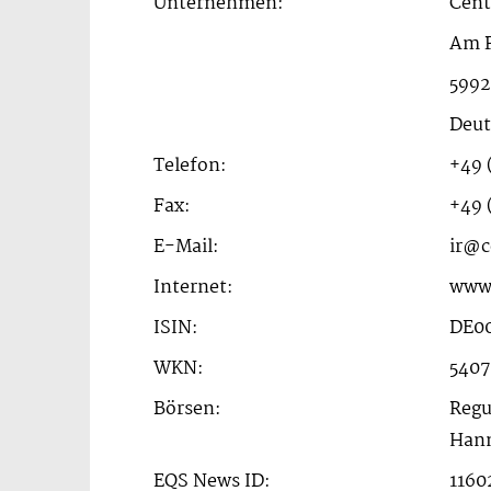
Unternehmen:
Cent
Am P
5992
Deut
Telefon:
+49 
Fax:
+49 
E-Mail:
ir@c
Internet:
www.
ISIN:
DE0
WKN:
5407
Börsen:
Regu
Hann
EQS News ID:
1160