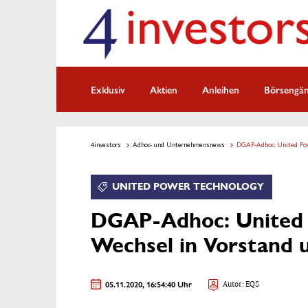
Exklusiv
Aktien
Anleihen
Börsengä
4investors
Adhoc- und Unternehmensnews
DGAP-Adhoc: United Pow
UNITED POWER TECHNOLOGY
DGAP-Adhoc: United 
Wechsel in Vorstand 
05.11.2020, 16:54:40 Uhr
Autor: EQS