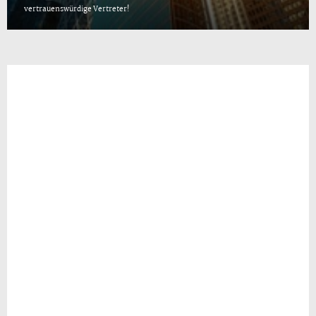
vertrauenswürdige Vertreter!