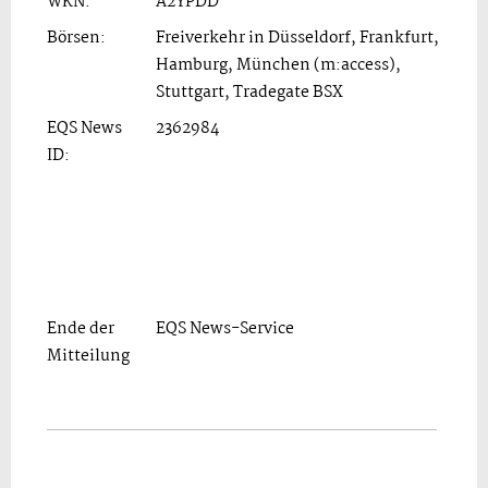
WKN:
A2YPDD
Börsen:
Freiverkehr in Düsseldorf, Frankfurt,
Hamburg, München (m:access),
Stuttgart, Tradegate BSX
EQS News
2362984
ID:
Ende der
EQS News-Service
Mitteilung