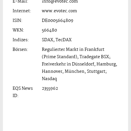
E-Mail:
info@evotec.com
Internet:
www.evotec.com
ISIN:
DE0005664809
WKN:
566480
Indizes:
SDAX, TecDAX
Börsen:
Regulierter Markt in Frankfurt
(Prime Standard), Tradegate BSX;
Freiverkehr in Düsseldorf, Hamburg,
Hannover, München, Stuttgart;
Nasdaq
EQS News
2355962
ID: