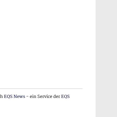
ch
EQS News
- ein Service der
EQS