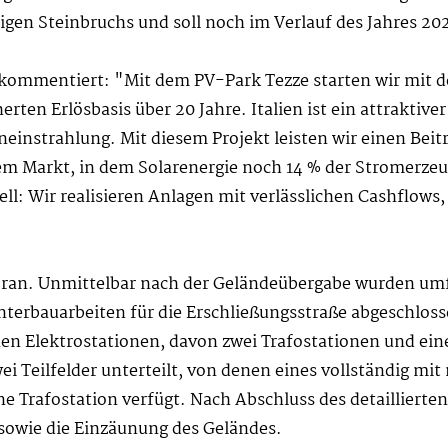
gen Steinbruchs und soll noch im Verlauf des Jahres 202
 kommentiert: "Mit dem PV-Park Tezze starten wir mit d
erten Erlösbasis über 20 Jahre. Italien ist ein attraktive
strahlung. Mit diesem Projekt leisten wir einen Beitr
nem Markt, in dem Solarenergie noch 14 % der Stromerze
ell: Wir realisieren Anlagen mit verlässlichen Cashflow
oran. Unmittelbar nach der Geländeübergabe wurden umfa
nterbauarbeiten für die Erschließungsstraße abgeschlos
en Elektrostationen, davon zwei Trafostationen und ein
wei Teilfelder unterteilt, von denen eines vollständig m
ne Trafostation verfügt. Nach Abschluss des detaillierte
sowie die Einzäunung des Geländes.