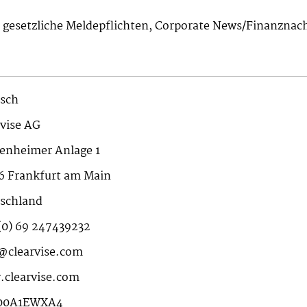
n gesetzliche Meldepflichten, Corporate News/Finanznac
sch
rvise AG
enheimer Anlage 1
6 Frankfurt am Main
schland
(0) 69 247439232
@clearvise.com
clearvise.com
00A1EWXA4