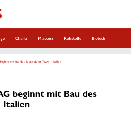
nge
Charts
M:access
Rohstoffe
Biotech
eginnt mit Bau des Solarprojekts Tezze in Italien
AG beginnt mit Bau des
 Italien