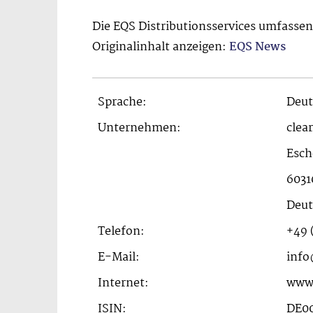
Die EQS Distributionsservices umfasse
Originalinhalt anzeigen:
EQS News
Sprache:
Deut
Unternehmen:
clea
Esch
6031
Deut
Telefon:
+49 
E-Mail:
info
Internet:
www.
ISIN:
DE0