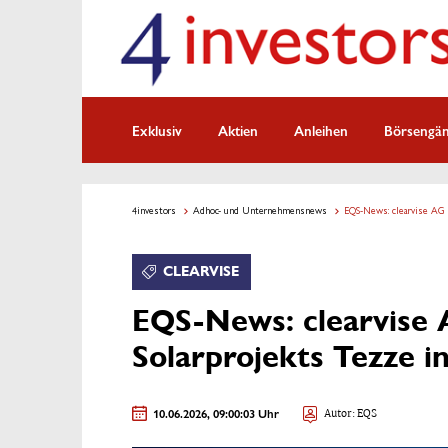
Exklusiv
Aktien
Anleihen
Börsengä
4investors
Adhoc- und Unternehmensnews
EQS-News: clearvise AG b
CLEARVISE
EQS-News: clearvise 
Solarprojekts Tezze in
10.06.2026, 09:00:03 Uhr
Autor: EQS