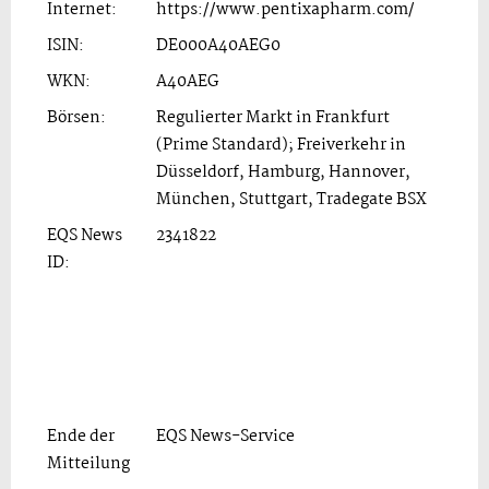
Internet:
https://www.pentixapharm.com/
ISIN:
DE000A40AEG0
WKN:
A40AEG
Börsen:
Regulierter Markt in Frankfurt
(Prime Standard); Freiverkehr in
Düsseldorf, Hamburg, Hannover,
München, Stuttgart, Tradegate BSX
EQS News
2341822
ID:
Ende der
EQS News-Service
Mitteilung