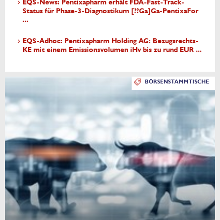
EQS-News: Pentixapharm erhält FDA-Fast-Track-
Status für Phase-3-Diagnostikum [??Ga]Ga-PentixaFor
...
EQS-Adhoc: Pentixapharm Holding AG: Bezugsrechts-
KE mit einem Emissionsvolumen iHv bis zu rund EUR ...
BÖRSENSTAMMTISCHE