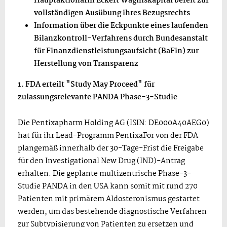
Hauptaktionärin Eckert Wagniskapital bereit zur
vollständigen Ausübung ihres Bezugsrechts
Information über die Eckpunkte eines laufenden
Bilanzkontroll-Verfahrens durch Bundesanstalt
für Finanzdienstleistungsaufsicht (BaFin) zur
Herstellung von Transparenz
1. FDA erteilt "Study May Proceed" für
zulassungsrelevante PANDA Phase-3-Studie
Die Pentixapharm Holding AG (ISIN: DE000A40AEG0)
hat für ihr Lead-Programm PentixaFor von der FDA
plangemäß innerhalb der 30-Tage-Frist die Freigabe
für den Investigational New Drug (IND)-Antrag
erhalten. Die geplante multizentrische Phase-3-
Studie PANDA in den USA kann somit mit rund 270
Patienten mit primärem Aldosteronismus gestartet
werden, um das bestehende diagnostische Verfahren
zur Subtypisierung von Patienten zu ersetzen und