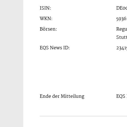
ISIN:
DE0
WKN:
5936
Börsen:
Regu
Stut
EQS News ID:
2341
Ende der Mitteilung
EQS 