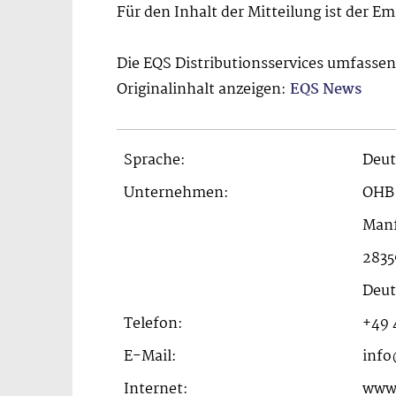
Für den Inhalt der Mitteilung ist der E
Die EQS Distributionsservices umfasse
Originalinhalt anzeigen:
EQS News
Sprache:
Deut
Unternehmen:
OHB
Manf
2835
Deut
Telefon:
+49 
E-Mail:
inf
Internet:
www