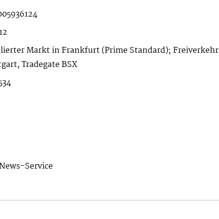
005936124
12
lierter Markt in Frankfurt (Prime Standard); Freiverke
tgart, Tradegate BSX
534
News-Service