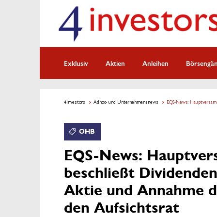
Exklusiv
Aktien
Anleihen
Börsengä
4investors
Adhoc- und Unternehmensnews
EQS-News: Hauptversamm
OHB
EQS-News: Hauptver
beschließt Dividenden
Aktie und Annahme de
den Aufsichtsrat