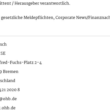
mittent / Herausgeber verantwortlich.
n gesetzliche Meldepflichten, Corporate News/Finanznac
sch
 SE
red-Fuchs-Platz 2-4
9 Bremen
schland
421 2020 8
o@ohb.de
.ohb.de