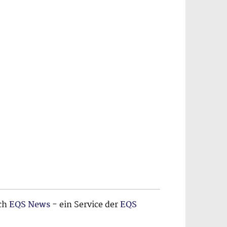
rch
EQS News
- ein Service der
EQS