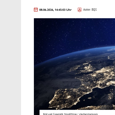
08.06.2026, 14:45:03 Uhr
Autor: EQS
Bild und Copyright: NicoElNino / shutterstock.com.