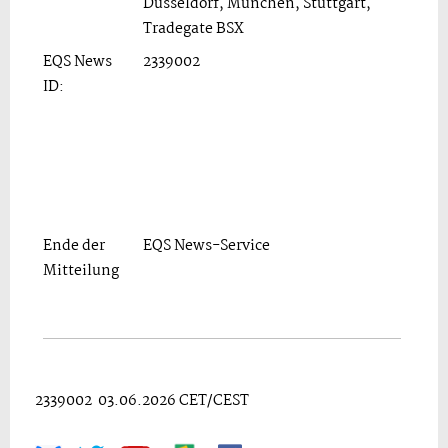
Düsseldorf, München, Stuttgart,
Tradegate BSX
EQS News
2339002
ID:
Ende der
EQS News-Service
Mitteilung
2339002 03.06.2026 CET/CEST