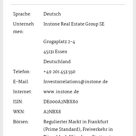
Sprache:
Deutsch
Unterneh
Instone Real Estate Group SE
men:
Grugaplatz 2-4
45131 Essen
Deutschland
Telefon:
+49 201 453 550
E-Mail:
Investorrelations@instone.de
Internet:
www.instone.de
ISIN:
DE000A2NBX80
WKN:
A2NBX8
Börsen:
Regulierter Markt in Frankfurt
(Prime Standard); Freiverkehr in