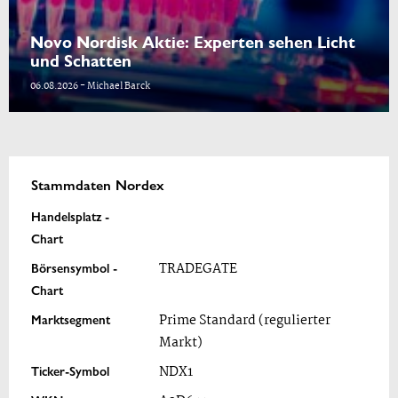
Novo Nordisk Aktie: Experten sehen Licht
und Schatten
06.08.2026 - Michael Barck
Stammdaten Nordex
Handelsplatz -
Chart
Börsensymbol -
TRADEGATE
Chart
Marktsegment
Prime Standard (regulierter
Markt)
Ticker-Symbol
NDX1