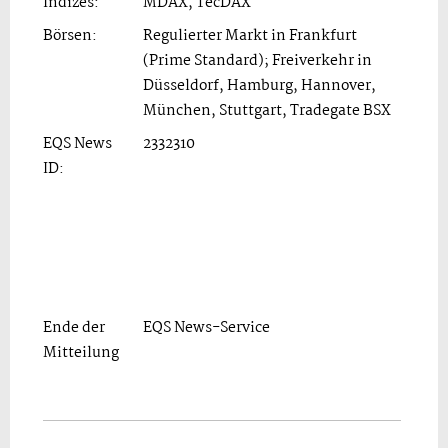
Indizes:
MDAX, TecDAX
Börsen:
Regulierter Markt in Frankfurt
(Prime Standard); Freiverkehr in
Düsseldorf, Hamburg, Hannover,
München, Stuttgart, Tradegate BSX
EQS News
2332310
ID:
Ende der
EQS News-Service
Mitteilung