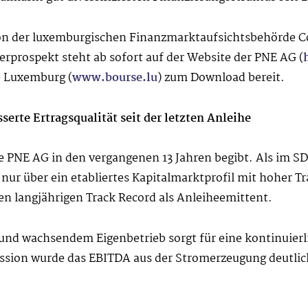
on der luxemburgischen Finanzmarktaufsichtsbehörde Co
ierprospekt steht ab sofort auf der Website der PNE AG (
e Luxemburg (
www.bourse.lu
) zum Download bereit.
erte Ertragsqualität seit der letzten Anleihe
e die PNE AG in den vergangenen 13 Jahren begibt. Als im 
ur über ein etabliertes Kapitalmarktprofil mit hoher Tr
n langjährigen Track Record als Anleiheemittent.
und wachsendem Eigenbetrieb sorgt für eine kontinuierl
mission wurde das EBITDA aus der Stromerzeugung deutlich