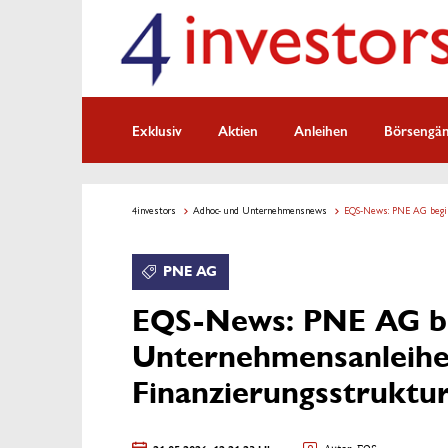
Exklusiv
Aktien
Anleihen
Börsengä
4investors
Adhoc- und Unternehmensnews
EQS-News: PNE AG begib
PNE AG
EQS-News: PNE AG b
Unternehmensanleihe
Finanzierungsstruktu