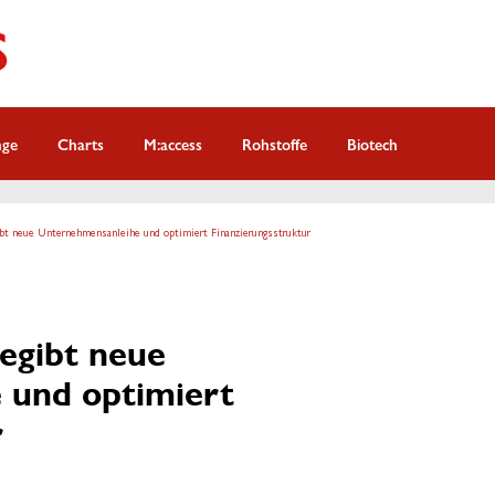
nge
Charts
M:access
Rohstoffe
Biotech
t neue Unternehmensanleihe und optimiert Finanzierungsstruktur
egibt neue
 und optimiert
r