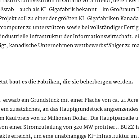
rastrukturinvestition in Ontario vorantreibt, deren Ker
aßstab - auch als KI-Gigafabrik bekannt - im Großraum 
rojekt soll zu einer der größten KI-Gigafabriken Kanada
ercomputer zu unterstützen sowie bei vollständiger Ferti
 industrielle Infrastruktur der Informationswirtschaft: e
ägt, kanadische Unternehmen wettbewerbsfähiger zu m
tzt baut es die Fabriken, die sie beherbergen werden.
erwarb ein Grundstück mit einer Fläche von ca. 21 Acr
e ein zusätzliches, an das Hauptgrundstück angrenzendes
m Kaufpreis von 12 Millionen Dollar. Die Hauptparzelle 
n einer Stromzuteilung von 320 MW profitiert. BUZZ h
ts erreicht, um eine unabhängige KI-Infrastruktur im