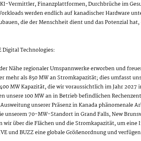
, KI-Vermittler, Finanzplattformen, Durchbrüche im Ges
Workloads werden endlich auf kanadischer Hardware unte
fzubauen, die der Menschheit dient und das Potenzial hat,
 Digital Technologies:
 der Nähe regionaler Umspannwerke erworben und freuen
er mehr als 850 MW an Stromkapazität; dies umfasst uns
400 MW Kapazität, die wir voraussichtlich im Jahr 2027 
en unsere 100 MW an in Betrieb befindlichen Rechenzent
Ausweitung unserer Präsenz in Kanada phänomenale Arbei
wie unserem 70-MW-Standort in Grand Falls, New Brun
wir über die Flächen und die Stromkapazität, um eine I
IVE und BUZZ eine globale Größenordnung und verfügen 