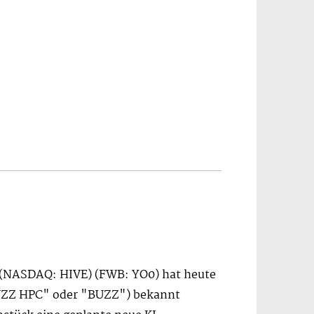
E) (NASDAQ: HIVE) (FWB: YO0) hat heute
BUZZ HPC" oder "BUZZ") bekannt