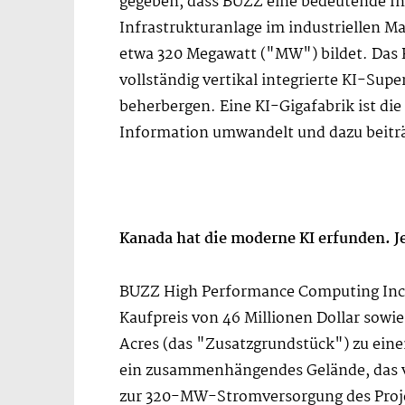
gegeben, dass BUZZ eine bedeutende Inf
Infrastrukturanlage im industriellen M
etwa 320 Megawatt ("MW") bildet. Das P
vollständig vertikal integrierte KI-Sup
beherbergen. Eine KI-Gigafabrik ist die
Information umwandelt und dazu beitr
Kanada hat die moderne KI erfunden. Je
BUZZ High Performance Computing Inc. 
Kaufpreis von 46 Millionen Dollar sowi
Acres (das "Zusatzgrundstück") zu eine
ein zusammenhängendes Gelände, das vo
zur 320-MW-Stromversorgung des Projek