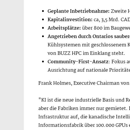
Geplante Inbetriebnahme:
Zweite H
Kapitalinvestition:
ca, 3,5 Mrd. CA
Arbeitsplätze:
über 800 im Baugewer
Angetrieben durch Ontarios sauber
Kühlsystemen mit geschlossenem Kr
von BUZZ HPC im Einklang steht.
Community-First-Ansatz
: Fokus a
Ausrichtung auf nationale Priorität
Frank Holmes, Executive Chairman vo
"KI ist die neue industrielle Basis und 
aber die Fabriken immer nur gemietet. 
Infrastruktur auf, die kanadische Intel
Informationsfabrik über 100.000 GPUs e