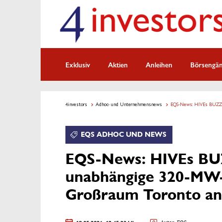
Exklusiv
Aktien
Anleihen
Börsengä
4investors
Adhoc- und Unternehmensnews
EQS-News: HIVEs BUZZ H
EQS ADHOC UND NEWS
EQS-News: HIVEs BU
unabhängige 320-MW-
Großraum Toronto an