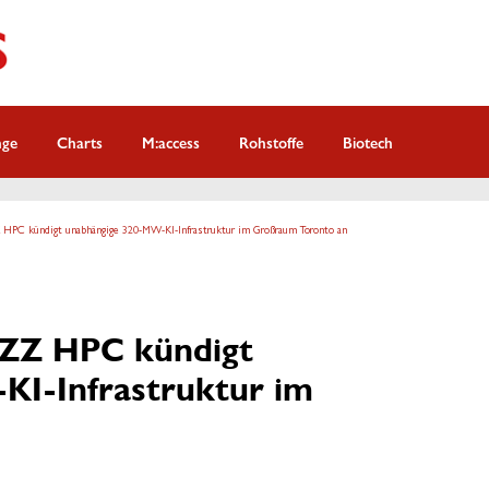
nge
Charts
M:access
Rohstoffe
Biotech
PC kündigt unabhängige 320-MW-KI-Infrastruktur im Großraum Toronto an
ZZ HPC kündigt
KI-Infrastruktur im