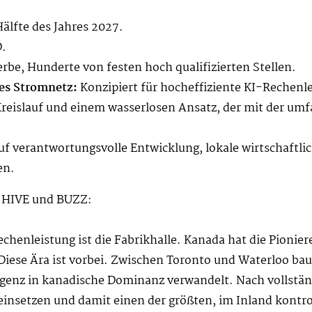
älfte des Jahres 2027.
D.
be, Hunderte von festen hoch qualifizierten Stellen.
es Stromnetz:
Konzipiert für hocheffiziente KI-Rechen
eislauf und einem wasserlosen Ansatz, der mit der umf
uf verantwortungsvolle Entwicklung, lokale wirtschaftlic
en.
n HIVE und BUZZ:
Rechenleistung ist die Fabrikhalle. Kanada hat die Pioni
Diese Ära ist vorbei. Zwischen Toronto und Waterloo ba
ligenz in kanadische Dominanz verwandelt. Nach vollständ
insetzen und damit einen der größten, im Inland kontro