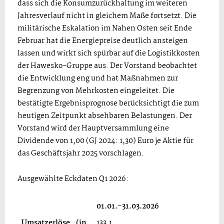
dass sich die Konsumzurückhaltung im weiteren
Jahresverlauf nicht in gleichem Maße fortsetzt. Die
militärische Eskalation im Nahen Osten seit Ende
Februar hat die Energiepreise deutlich ansteigen
lassen und wirkt sich spürbar auf die Logistikkosten
der Hawesko-Gruppe aus. Der Vorstand beobachtet
die Entwicklung eng und hat Maßnahmen zur
Begrenzung von Mehrkosten eingeleitet. Die
bestätigte Ergebnisprognose berücksichtigt die zum
heutigen Zeitpunkt absehbaren Belastungen. Der
Vorstand wird der Hauptversammlung eine
Dividende von 1,00 (GJ 2024: 1,30) Euro je Aktie für
das Geschäftsjahr 2025 vorschlagen.
Ausgewählte Eckdaten Q1 2026:
01.01.-31.03.2026
01.0
Umsatzerlöse (in
133,1
135,