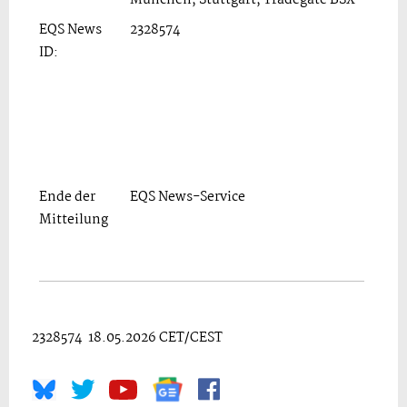
München, Stuttgart, Tradegate BSX
EQS News
2328574
ID:
Ende der
EQS News-Service
Mitteilung
2328574 18.05.2026 CET/CEST