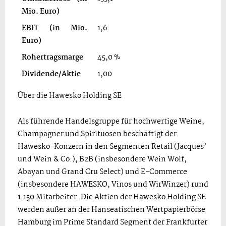
Mio. Euro)
EBIT (in Mio.
1,6
1,4
Euro)
Rohertragsmarge
45,0 %
44,1
Dividende/Aktie
1,00
1,30
Über die Hawesko Holding SE
Als führende Handelsgruppe für hochwertige Weine,
Champagner und Spirituosen beschäftigt der
Hawesko-Konzern in den Segmenten Retail (Jacques’
und Wein & Co.), B2B (insbesondere Wein Wolf,
Abayan und Grand Cru Select) und E-Commerce
(insbesondere HAWESKO, Vinos und WirWinzer) rund
1.150 Mitarbeiter. Die Aktien der Hawesko Holding SE
werden außer an der Hanseatischen Wertpapierbörse
Hamburg im Prime Standard Segment der Frankfurter