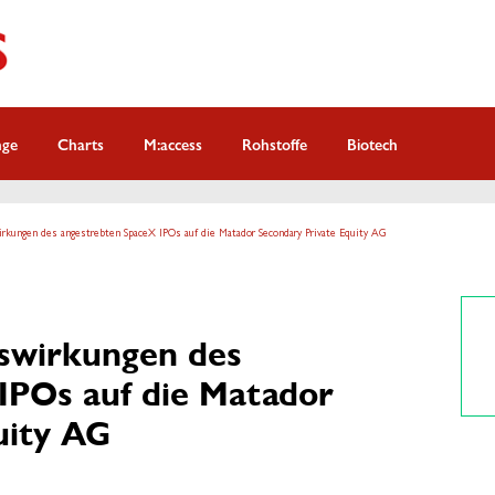
nge
Charts
M:access
Rohstoffe
Biotech
irkungen des angestrebten SpaceX IPOs auf die Matador Secondary Private Equity AG
uswirkungen des
IPOs auf die Matador
uity AG