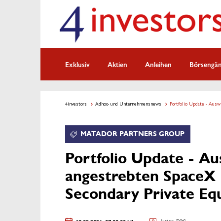
Exklusiv
Aktien
Anleihen
Börsengä
4investors
Adhoc- und Unternehmensnews
Portfolio Update - Ausw
MATADOR PARTNERS GROUP
Portfolio Update - A
angestrebten SpaceX 
Secondary Private Eq