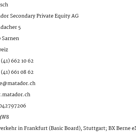
sch
dor Secondary Private Equity AG
dacher 5
 Sarnen
eiz
 (41) 662 10 62
 (41) 661 08 62
ce@matador.ch
.matador.ch
042797206
3W8
verkehr in Frankfurt (Basic Board), Stuttgart; BX Berne 