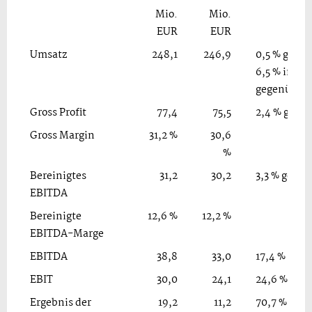
Mio.
Mio.
EUR
EUR
Umsatz
248,1
246,9
0,5 % gege
6,5 % in k
gegenüber 
Gross Profit
77,4
75,5
2,4 % gege
Gross Margin
31,2 %
30,6
%
Bereinigtes
31,2
30,2
3,3 % gege
EBITDA
Bereinigte
12,6 %
12,2 %
EBITDA-Marge
EBITDA
38,8
33,0
17,4 % geg
EBIT
30,0
24,1
24,6 % geg
Ergebnis der
19,2
11,2
70,7 % geg