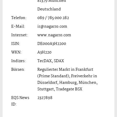
81379 München
Deutschland
Telefon:
089 / 785 000 282
E-Mail:
ir@nagarro.com
Internet:
www.nagarro.com
ISIN:
DE000A3H2200
WKN:
A3H220
Indizes:
TecDAX, SDAX
Börsen:
Regulierter Markt in Frankfurt
(Prime Standard); Freiverkehr in
Düsseldorf, Hamburg, München,
Stuttgart, Tradegate BSX
EQS News
2327898
ID: