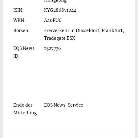
Hongkong
ISIN:
KYG286871044
WKN:
A40PU6
Börsen:
Freiverkehr in Düsseldorf, Frankfurt,
Tradegate BSX
EQS News
2327736
ID:
Ende der
EQS News-Service
Mitteilung