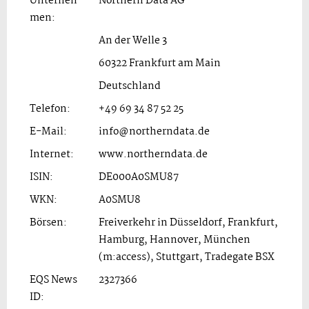
Unterneh
Northern Data AG
men:
An der Welle 3
60322 Frankfurt am Main
Deutschland
Telefon:
+49 69 34 87 52 25
E-Mail:
info@northerndata.de
Internet:
www.northerndata.de
ISIN:
DE000A0SMU87
WKN:
A0SMU8
Börsen:
Freiverkehr in Düsseldorf, Frankfurt,
Hamburg, Hannover, München
(m:access), Stuttgart, Tradegate BSX
EQS News
2327366
ID: