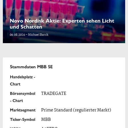
Novo Nordisk Aktie: Experten sehen Licht
und Schatten
06.08.2026 - Michael Barck
Stammdaten MBB SE
Handelsplatz -
Chart
Börsensymbol
TRADEGATE
- Chart
Marktsegment
Prime Standard (regulierter Markt)
Ticker-Symbol
MBB