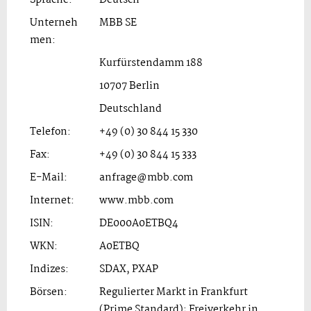
Unterneh
MBB SE
men:
Kurfürstendamm 188
10707 Berlin
Deutschland
Telefon:
+49 (0) 30 844 15 330
Fax:
+49 (0) 30 844 15 333
E-Mail:
anfrage@mbb.com
Internet:
www.mbb.com
ISIN:
DE000A0ETBQ4
WKN:
A0ETBQ
Indizes:
SDAX, PXAP
Börsen:
Regulierter Markt in Frankfurt
(Prime Standard); Freiverkehr in