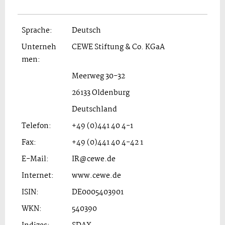
Sprache:
Deutsch
Unterneh
CEWE Stiftung & Co. KGaA
men:
Meerweg 30-32
26133 Oldenburg
Deutschland
Telefon:
+49 (0)441 40 4-1
Fax:
+49 (0)441 40 4-42 1
E-Mail:
IR@cewe.de
Internet:
www.cewe.de
ISIN:
DE0005403901
WKN:
540390