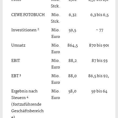
Stck.
CEWE FOTOBUCH
Mio.
6,32
6,3 bis 6,5
Stck.
2
Investitionen
Mio.
59,5
~ 77
Euro
Umsatz
Mio.
864,5
870 bis 900
Euro
EBIT
Mio.
88,2
87 bis 93
Euro
3
EBT
Mio.
88,0
86,5 bis 92,5
Euro
Ergebnis nach
Mio.
58,0
59 bis 64
4
Steuern
Euro
(fortzuführende
Geschäftsbereich
e)