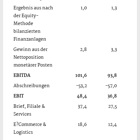
Ergebnis aus nach
1,0
1,3
der Equity-
Methode
bilanzierten
Finanzanlagen
Gewinn aus der
2,8
3,3
Nettoposition
monetärer Posten
EBITDA
101,6
93,8
Abschreibungen
-53,2
-57,0
EBIT
48,4
36,8
Brief, Filiale &
37,4
27,5
Services
E?Commerce &
18,6
12,4
Logistics