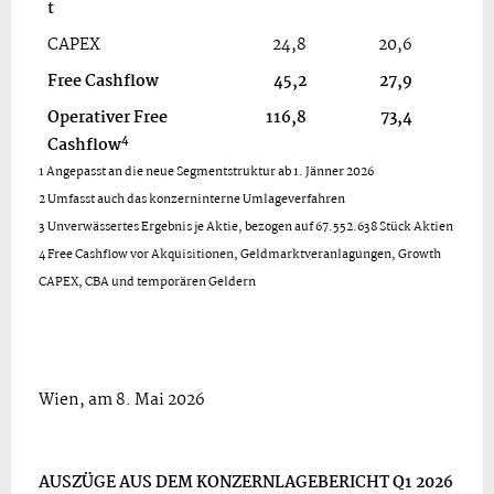
t
CAPEX
24,8
20,6
Free Cashflow
45,2
27,9
Operativer Free
116,8
73,4
4
Cashflow
1 Angepasst an die neue Segmentstruktur ab 1. Jänner 2026
2 Umfasst auch das konzerninterne Umlageverfahren
3 Unverwässertes Ergebnis je Aktie, bezogen auf 67.552.638 Stück Aktien
4 Free Cashflow vor Akquisitionen, Geldmarktveranlagungen, Growth
CAPEX, CBA und temporären Geldern
Wien, am 8. Mai 2026
AUSZÜGE AUS DEM KONZERNLAGEBERICHT Q1 2026