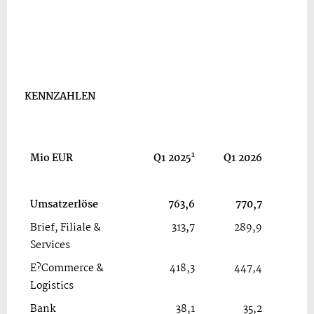
KENNZAHLEN
Ve
1
Mio
EUR
Q1 2025
Q1 2026
Umsatzerlöse
763,6
770,7
Brief, Filiale &
313,7
289,9
Services
E?Commerce &
418,3
447,4
Logistics
Bank
38,1
35,2