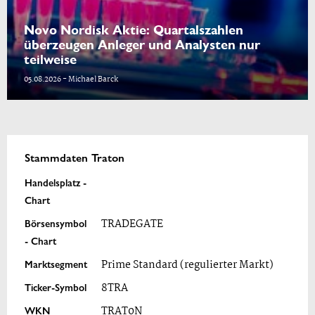
Novo Nordisk Aktie: Quartalszahlen
überzeugen Anleger und Analysten nur
teilweise
05.08.2026 - Michael Barck
Stammdaten Traton
Handelsplatz -
Chart
Börsensymbol
TRADEGATE
- Chart
Marktsegment
Prime Standard (regulierter Markt)
Ticker-Symbol
8TRA
WKN
TRAT0N