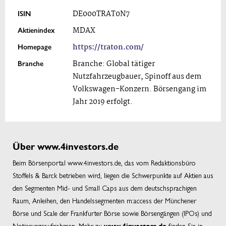
ISIN
DE000TRAT0N7
Aktienindex
MDAX
Homepage
https://traton.com/
Branche
Branche: Global tätiger
Nutzfahrzeugbauer, Spinoff aus dem
Volkswagen-Konzern. Börsengang im
Jahr 2019 erfolgt.
Über www.4investors.de
Beim Börsenportal www.4investors.de, das vom Redaktionsbüro
Stoffels & Barck betrieben wird, liegen die Schwerpunkte auf Aktien aus
den Segmenten Mid- und Small Caps aus dem deutschsprachigen
Raum, Anleihen, den Handelssegmenten m:access der Münchener
Börse und Scale der Frankfurter Börse sowie Börsengängen (IPOs) und
Notierungsaufnahmen. Mehr zu
finden Sie in