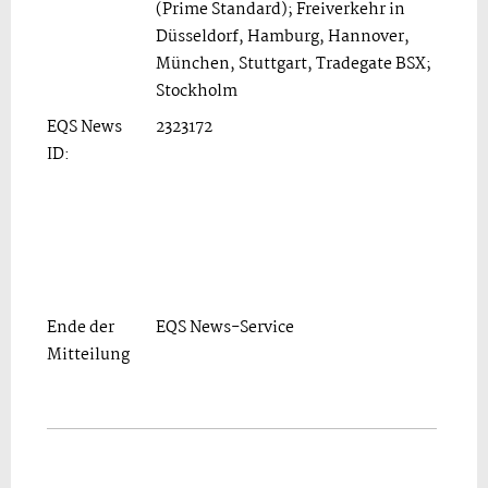
(Prime Standard); Freiverkehr in
Düsseldorf, Hamburg, Hannover,
München, Stuttgart, Tradegate BSX;
Stockholm
EQS News
2323172
ID:
Ende der
EQS News-Service
Mitteilung