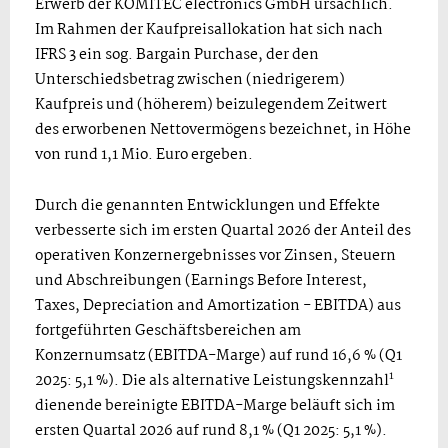
Erwerb der KOMITEC electronics GmbH ursächlich.
Im Rahmen der Kaufpreisallokation hat sich nach
IFRS 3 ein sog. Bargain Purchase, der den
Unterschiedsbetrag zwischen (niedrigerem)
Kaufpreis und (höherem) beizulegendem Zeitwert
des erworbenen Nettovermögens bezeichnet, in Höhe
von rund 1,1 Mio. Euro ergeben.
Durch die genannten Entwicklungen und Effekte
verbesserte sich im ersten Quartal 2026 der Anteil des
operativen Konzernergebnisses vor Zinsen, Steuern
und Abschreibungen (Earnings Before Interest,
Taxes, Depreciation and Amortization - EBITDA) aus
fortgeführten Geschäftsbereichen am
Konzernumsatz (EBITDA-Marge) auf rund 16,6 % (Q1
1
2025: 5,1 %). Die als alternative Leistungskennzahl
dienende bereinigte EBITDA-Marge beläuft sich im
ersten Quartal 2026 auf rund 8,1 % (Q1 2025: 5,1 %).