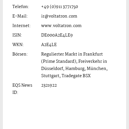
Telefon:
+49 (0)911 3771750
E-Mail:
ir@voltatron.com
Internet:
www.voltatron.com
ISIN:
DE000A2E4LE9
WKN:
A2E4LE
Börsen:
Regulierter Markt in Frankfurt
(Prime Standard); Freiverkehr in
Düsseldorf, Hamburg, München,
Stuttgart, Tradegate BSX
EQS News
2321922
ID: