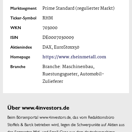
Marktsegment
Prime Standard (regulierter Markt)
Ticker-Symbol
RHM
WKN
703000
ISIN
DE0007030009
Aktienindex
DAX, EuroStoxx50
Homepage
https://www.rheinmetall.com
Branche
Branche: Maschinenbau,
Ruestungsgueter, Automobil-
Zulieferer
Über www.4investors.de
Beim Börsenportal www.4investors.de, das vom Redaktionsbüro
Stoffels & Barck betrieben wird, liegen die Schwerpunkte auf Aktien aus
den Segmenten Mid- und Small Caps aus dem deutschsprachigen