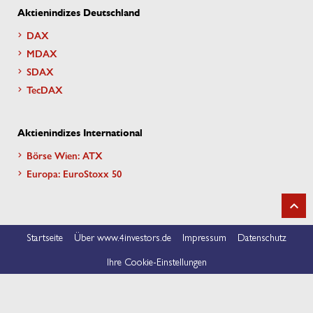
Aktienindizes Deutschland
DAX
MDAX
SDAX
TecDAX
Aktienindizes International
Börse Wien: ATX
Europa: EuroStoxx 50
Startseite
Über www.4investors.de
Impressum
Datenschutz
Ihre Cookie-Einstellungen