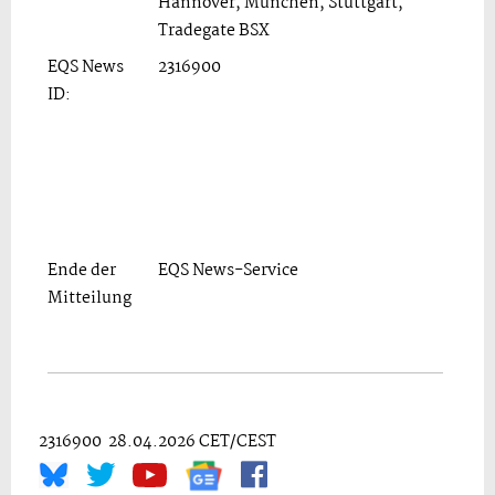
Hannover, München, Stuttgart,
Tradegate BSX
EQS News
2316900
ID:
Ende der
EQS News-Service
Mitteilung
2316900 28.04.2026 CET/CEST