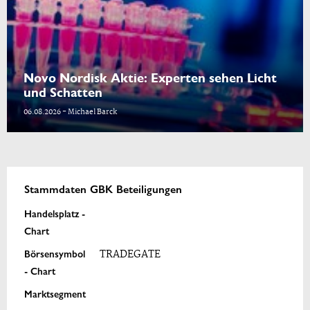
Novo Nordisk Aktie: Experten sehen Licht
und Schatten
06.08.2026 - Michael Barck
Stammdaten GBK Beteiligungen
Handelsplatz -
Chart
Börsensymbol
TRADEGATE
- Chart
Marktsegment