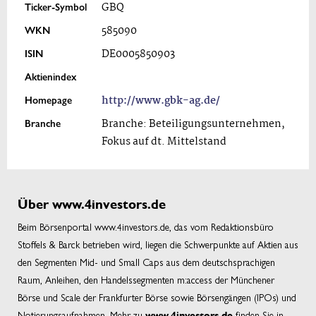
Ticker-Symbol
GBQ
WKN
585090
ISIN
DE0005850903
Aktienindex
Homepage
http://www.gbk-ag.de/
Branche
Branche: Beteiligungsunternehmen,
Fokus auf dt. Mittelstand
Über www.4investors.de
Beim Börsenportal www.4investors.de, das vom Redaktionsbüro
Stoffels & Barck betrieben wird, liegen die Schwerpunkte auf Aktien aus
den Segmenten Mid- und Small Caps aus dem deutschsprachigen
Raum, Anleihen, den Handelssegmenten m:access der Münchener
Börse und Scale der Frankfurter Börse sowie Börsengängen (IPOs) und
Notierungsaufnahmen. Mehr zu
finden Sie in
www.4investors.de