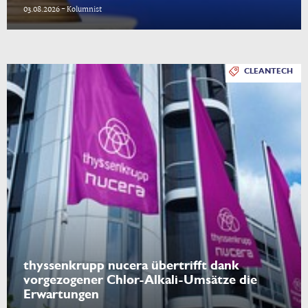
03.08.2026 - Kolumnist
CLEANTECH
thyssenkrupp nucera übertrifft dank
vorgezogener Chlor-Alkali-Umsätze die
Erwartungen