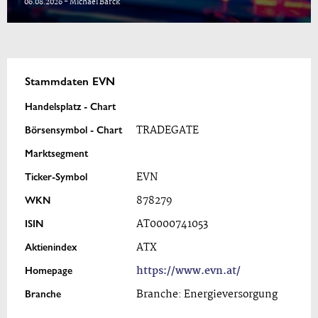
06.08.2026 - Michael Barck
Stammdaten EVN
Handelsplatz - Chart
Börsensymbol - Chart
TRADEGATE
Marktsegment
Ticker-Symbol
EVN
WKN
878279
ISIN
AT0000741053
Aktienindex
ATX
Homepage
https://www.evn.at/
Branche
Branche: Energieversorgung