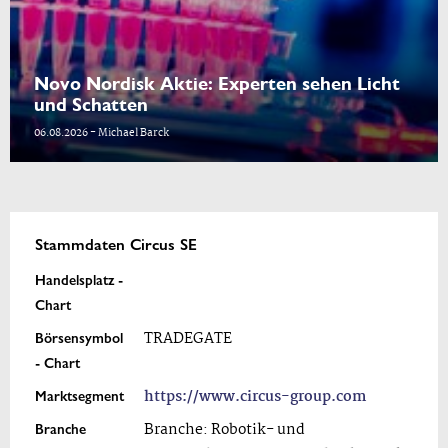
Novo Nordisk Aktie: Experten sehen Licht
und Schatten
06.08.2026 - Michael Barck
Stammdaten Circus SE
Handelsplatz -
Chart
Börsensymbol
TRADEGATE
- Chart
Marktsegment
https://www.circus-group.com
Branche
Branche: Robotik- und