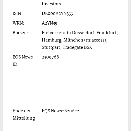
investors
ISIN:
DE000A2YN355
WKN:
A2YN35
Börsen:
Freiverkehr in Düsseldorf, Frankfurt,
Hamburg, München (m:access),
Stuttgart, Tradegate BSX
EQS News
2309768
ID:
Ende der
EQS News-Service
Mitteilung