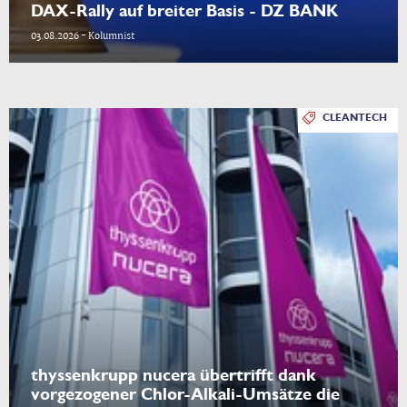
DAX-Rally auf breiter Basis - DZ BANK
03.08.2026 - Kolumnist
CLEANTECH
thyssenkrupp nucera übertrifft dank
vorgezogener Chlor-Alkali-Umsätze die