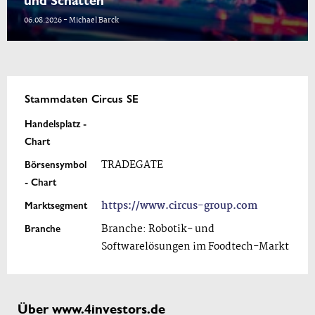
und Schatten
06.08.2026 - Michael Barck
Stammdaten Circus SE
Handelsplatz -
Chart
Börsensymbol
TRADEGATE
- Chart
Marktsegment
https://www.circus-group.com
Branche
Branche: Robotik- und
Softwarelösungen im Foodtech-Markt
Über www.4investors.de