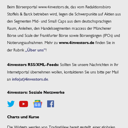
Beim Börsenportal www.4investors.de, das vom Redaktionsbüro
Stoffels & Barck betrieben wird, liegen die Schwerpunkte auf Aktien aus
den Segmenten Mid- und Small Caps aus dem deutschsprachigen
Raum, Anleihen, den Handelssegmenten m:access der Münchener
Börse und Scale der Frankfurter Börse sowie Börsengängen (IPOs) und
Notierungsaufnahmen. Mehr zu
finden Sie in
www.4investors.de
der Rubrik
„Über uns”
!
Sollten Sie unsere Nachrichten in Ihr
4investors RSS/XML-Feeds:
Internetportal übernehmen wollen, kontaktieren Sie uns bitte per Mail
an
info(at)4investors.de
.
4investors: Soziale Netzwerke
Charts und Kurse
Die Widgets werden von TradingView bereit gestellt, einer globalen