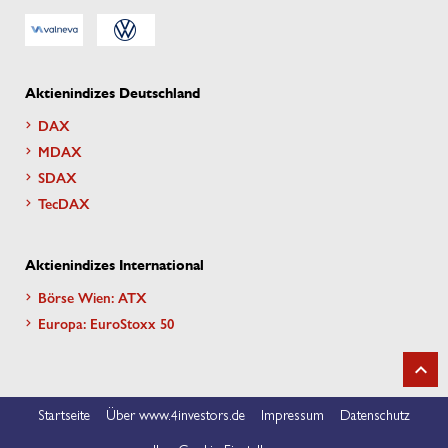
Aktienindizes Deutschland
DAX
MDAX
SDAX
TecDAX
Aktienindizes International
Börse Wien: ATX
Europa: EuroStoxx 50
Startseite
Über www.4investors.de
Impressum
Datenschutz