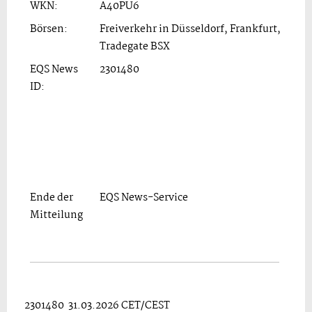
WKN:
A40PU6
Börsen:
Freiverkehr in Düsseldorf, Frankfurt,
Tradegate BSX
EQS News
2301480
ID:
Ende der
EQS News-Service
Mitteilung
2301480 31.03.2026 CET/CEST