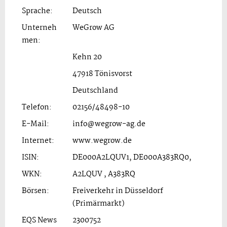
Sprache:
Deutsch
Unterneh
WeGrow AG
men:
Kehn 20
47918 Tönisvorst
Deutschland
Telefon:
02156/48498-10
E-Mail:
info@wegrow-ag.de
Internet:
www.wegrow.de
ISIN:
DE000A2LQUV1, DE000A383RQ0,
WKN:
A2LQUV , A383RQ
Börsen:
Freiverkehr in Düsseldorf
(Primärmarkt)
EQS News
2300752