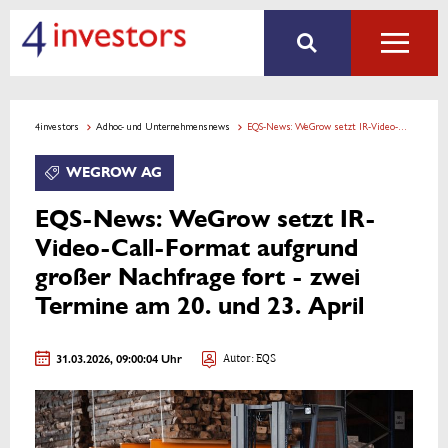
4investors
Adhoc- und Unternehmensnews
EQS-News: WeGrow setzt IR-Video-Call-Format aufgrund großer Nachfrage fort - zwei Termine am 20. und 23. April
WEGROW AG
EQS-News: WeGrow setzt IR-
Video-Call-Format aufgrund
großer Nachfrage fort - zwei
Termine am 20. und 23. April
31.03.2026, 09:00:04 Uhr
Autor: EQS