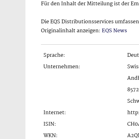
Für den Inhalt der Mitteilung ist der E
Die EQS Distributionsservices umfasse
Originalinhalt anzeigen:
EQS News
Sprache:
Deut
Unternehmen:
Swis
Andh
8572
Schw
Internet:
http
ISIN:
CH04
WKN:
A2Q