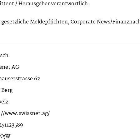
mittent / Herausgeber verantwortlich.
n gesetzliche Meldepflichten, Corporate News/Finanznac
sch
snet AG
auserstrasse 62
 Berg
eiz
://www.swissnet.ag/
51123589
N5W