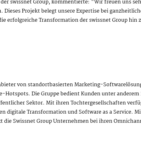
r swissnet Group, kommentierte: "Wir freuen uns sehr
n. Dieses Projekt belegt unsere Expertise bei ganzheitlic
ür die erfolgreiche Transformation der swissnet Group hi
Anbieter von standortbasierten Marketing-Softwarelösun
e-Hotspots. Die Gruppe bedient Kunden unter anderem i
ntlicher Sektor. Mit ihren Tochtergesellschaften verf
n digitale Transformation und Software as a Service. Mit
zt die Swissnet Group Unternehmen bei ihren Omnichanne