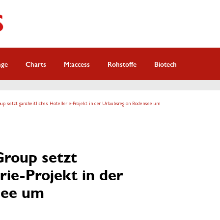
nge
Charts
M:access
Rohstoffe
Biotech
p setzt ganzheitliches Hotellerie-Projekt in der Urlaubsregion Bodensee um
roup setzt
rie-Projekt in der
see um