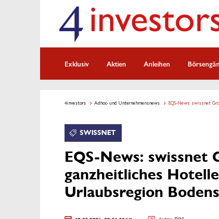
Exklusiv
Aktien
Anleihen
Börsengä
4investors
Adhoc- und Unternehmensnews
EQS-News: swissnet Grou
SWISSNET
EQS-News: swissnet G
ganzheitliches Hotelle
Urlaubsregion Boden