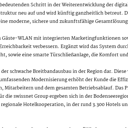
edeutenden Schritt in der Weiterentwicklung der digit
struktur neu auf und wird künftig ganzheitlich betreut. 
eine moderne, sichere und zukunftsfähige Gesamtlösung
es Gäste-WLAN mit integrierten Marketingfunktionen s
 Erreichbarkeit verbessern. Ergänzt wird das System dur
ht, sowie eine smarte Türschließanlage, die Komfort un
 der schwache Breitbandausbau in der Region dar. Diese 
er umfassenden Modernisierung erhöht der Kunde die Effi
en, Mitarbeitern und dem gesamten Betriebsablauf. Das P
Für die swissnet Group ergeben sich in der Bodenseereg
 regionale Hotelkooperation, in der rund 3.300 Hotels u