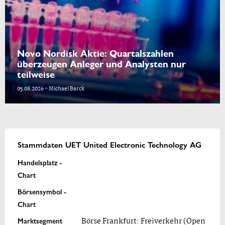
Novo Nordisk Aktie: Quartalszahlen
überzeugen Anleger und Analysten nur
teilweise
05.08.2026 - Michael Barck
Stammdaten UET United Electronic Technology AG
Handelsplatz -
Chart
Börsensymbol -
Chart
Marktsegment
Börse Frankfurt: Freiverkehr (Open