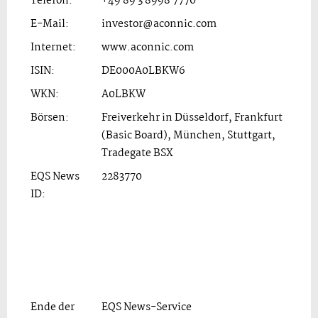
Telefon:
+49 89 3 8998 7770
E-Mail:
investor@aconnic.com
Internet:
www.aconnic.com
ISIN:
DE000A0LBKW6
WKN:
A0LBKW
Börsen:
Freiverkehr in Düsseldorf, Frankfurt
(Basic Board), München, Stuttgart,
Tradegate BSX
EQS News
2283770
ID:
Ende der
EQS News-Service