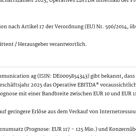
eschäftszahlen 2025; Operatives EBITDA unterhalb der P
ion nach Artikel 17 der Verordnung (EU) Nr. 596/2014, ü
mittent / Herausgeber verantwortlich.
mmunication ag (ISIN: DE0005854343) gibt bekannt, dass 
schäftsjahr 2025 das Operative EBITDA* voraussichtlic
rognose mit einer Bandbreite zwischen EUR 10 und EUR 11
auf geringere Erlöse aus dem Verkauf von Internetresso
numsatz (Prognose: EUR 117 - 125 Mio.) und Konzernüber