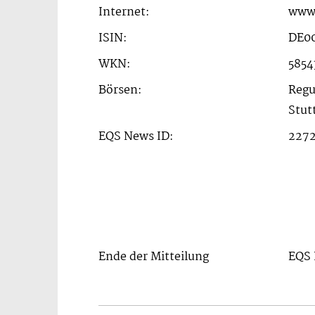
Internet:
www.
ISIN:
DE00
WKN:
5854
Börsen:
Regu
Stut
EQS News ID:
227
Ende der Mitteilung
EQS 