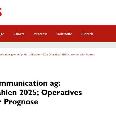
nge
Charts
M:access
Rohstoffe
Biotech
ication ag: vorläufige Geschäftszahlen 2025; Operatives EBITDA unterhalb der Prognose
mmunication ag:
ahlen 2025; Operatives
r Prognose