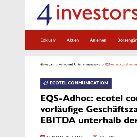
Exklusiv
Aktien
Anleihen
Börsengä
4investors
Adhoc- und Unternehmensnews
EQS-Adhoc: ecotel commun
ECOTEL COMMUNICATION
EQS-Adhoc: ecotel co
vorläufige Geschäftsz
EBITDA unterhalb de