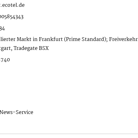
ecotel.de
05854343
34
lierter Markt in Frankfurt (Prime Standard); Freiverke
tgart, Tradegate BSX
2740
News-Service