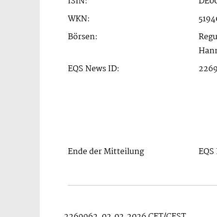
ISIN:
DE00
WKN:
5194
Börsen:
Regu
Hann
EQS News ID:
226
Ende der Mitteilung
EQS 
2269962 02.02.2026 CET/CEST