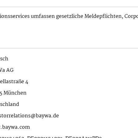
ionsservices umfassen gesetzliche Meldepflichten, Cor
sch
Wa AG
ellastraße 4
25 München
schland
storrelations@baywa.de
.baywa.com