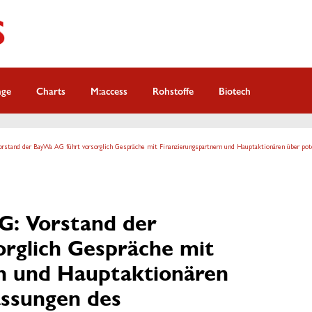
nge
Charts
M:access
Rohstoffe
Biotech
rstand der BayWa AG führt vorsorglich Gespräche mit Finanzierungspartnern und Hauptaktionären über po
: Vorstand der
rglich Gespräche mit
n und Hauptaktionären
assungen des