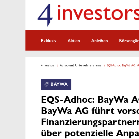
Exklusiv
Aktien
Anleihen
Börsengä
4investors
Adhoc- und Unternehmensnews
EQS-Adhoc: BayWa AG: Vo
BAYWA
EQS-Adhoc: BayWa AG
BayWa AG führt vorso
Finanzierungspartner
über potenzielle Anp