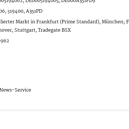
05194062, DE0005194005, DE000A351PD9
06, 519400, A351PD
lierter Markt in Frankfurt (Prime Standard), München; 
over, Stuttgart, Tradegate BSX
9962
News-Service