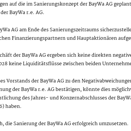
ngen auf die im Sanierungskonzept der BayWa AG geplant
der BayWa r.e. AG.
ayWa AG am Ende des Sanierungszeitraums sicherzustell
lichen Finanzierungspartnern und Hauptaktionären au
eschäft der BayWa AG ergeben sich keine direkten negati
2028 keine Liquiditätsflüsse zwischen beiden Unternehme
g des Vorstands der BayWa AG zu den Negativabweichung
nung der BayWa r.e. AG bestätigen, könnte dies möglic
entlichung des Jahres- und Konzernabschlusses der BayWa
26) haben.
ich, die Sanierung der BayWa AG erfolgreich umzusetzen.