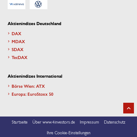
Aktienindizes Deutschland
DAX
MDAX
SDAX
TecDAX
Aktienindizes International
Börse Wien: ATX
Europa: EuroStoxx 50
Startseite
Über www.4investors.de
Impressum
Datenschutz
Ihre Cookie-Einstellungen