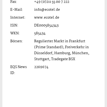
Fax:
+49 (0)211 55 00 7 222
E-Mail:
info@ecotel.de
Internet:
www.ecotel.de
ISIN:
DE0005854343
WKN:
585434
Börsen:
Regulierter Markt in Frankfurt
(Prime Standard); Freiverkehr in
Düsseldorf, Hamburg, München,
Stuttgart, Tradegate BSX
EQS News
2269674
ID: