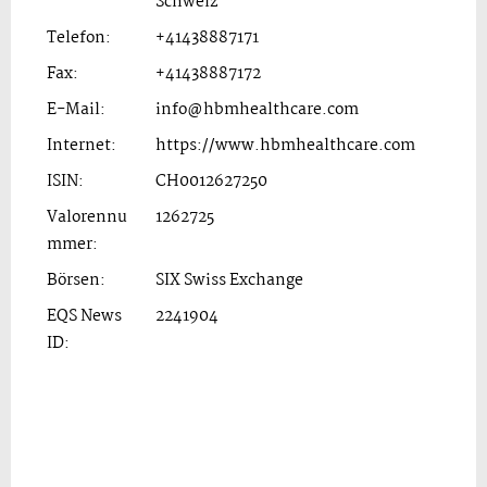
Schweiz
Telefon:
+41438887171
Fax:
+41438887172
E-Mail:
info@hbmhealthcare.com
Internet:
https://www.hbmhealthcare.com
ISIN:
CH0012627250
Valorennu
1262725
mmer:
Börsen:
SIX Swiss Exchange
EQS News
2241904
ID: