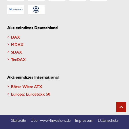
Aktienindizes Deutschland
DAX
MDAX
SDAX
TecDAX
Aktienindizes International
Börse Wien: ATX
Europa: EuroStoxx 50
Startseite
Über www.4investors.de
Impressum
Datenschutz