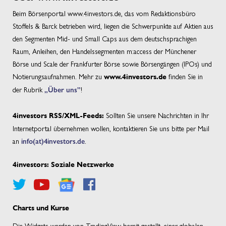
Beim Börsenportal www.4investors.de, das vom Redaktionsbüro
Stoffels & Barck betrieben wird, liegen die Schwerpunkte auf Aktien aus
den Segmenten Mid- und Small Caps aus dem deutschsprachigen
Raum, Anleihen, den Handelssegmenten m:access der Münchener
Börse und Scale der Frankfurter Börse sowie Börsengängen (IPOs) und
Notierungsaufnahmen. Mehr zu
finden Sie in
www.4investors.de
der Rubrik
„Über uns”
!
Sollten Sie unsere Nachrichten in Ihr
4investors RSS/XML-Feeds:
Internetportal übernehmen wollen, kontaktieren Sie uns bitte per Mail
an
info(at)4investors.de
.
4investors: Soziale Netzwerke
Charts und Kurse
Die Widgets werden von TradingView bereit gestellt, einer globalen